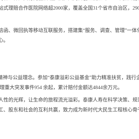
理赔合作医院网络超2000家，覆盖全国31个省市自治区，290
信函、微回执等移动互联服务，搭建集“服务、调查、管理”一体
心。
业精神与公益理念。参加“泰康溢彩公益基金”助力精准扶贫，践
处理重大突发事件954 余起，累计赔付金额达4844余万元。
人性的光辉，让生命的旅程流光溢彩。泰康人寿在科学决策、规
工、股东和社会的互利共赢，致力成为新时代大民生工程核心骨