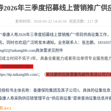
寿2026年三季度招募线上营销推广供
发布时间：2026-05-22 14:45:56 浏览次数：
217
次
“
泰
康人寿2026年
三季度招募线上营销推广”
项目供商征集工作，
名。同时也欢迎广泛转发本通知。
业务联系人：张志鹏，183103731
02@taikanglife.com
具体需求见附件
公司成立时间不低于3年，具备全案能力或者突出单项专业服务能
，及相关项目介绍）
ttps://tip.taikanglife.com/；（
未注册供应商需要先邮件发送公司介
册授权书主体名称：泰康保险集团及其子公司
3、具体的征集信
glife.com/进入泰康人寿采购供应链管理平台“供应商征集”菜单查询征集信息
docx