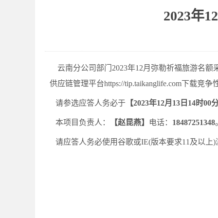
2023
云南分公司部门
2023年12月弥勒祈福旅游名额
供应链管理平台
https://tip.taikanglife.com
下载
竞争
请参选应答人务必于
【
2023年12月13日14时00
本项目负责人：
【
赵昆燕
】
电话：
18487251348
请应答人务必使用谷歌或IE(版本要求11及以