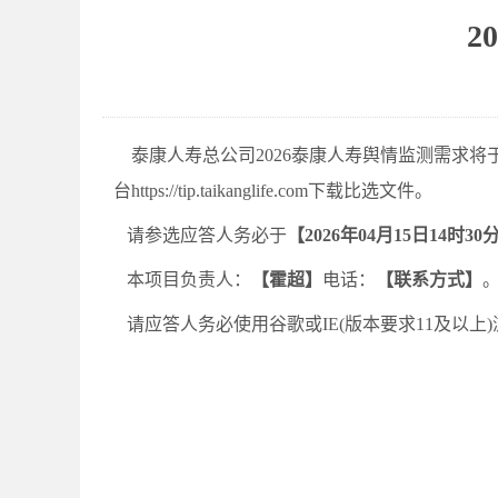
2
泰康人寿总公司
2026泰康人寿舆情监测需求
将
台
https://tip.taikanglife.com
下载
比选
文件。
请参选应答人务必于
【
2026年04月15日14时30
本项目负责人：
【
霍超
】
电话：
【联系方式】
请应答人务必使用谷歌或IE(版本要求11及以