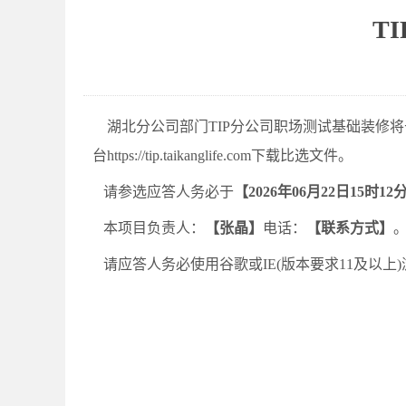
T
湖北分公司部门
TIP分公司职场测试基础装修
将
台
https://tip.taikanglife.com
下载
比选
文件。
请参选应答人务必于
【
2026年06月22日15时12
本项目负责人：
【
张晶
】
电话：
【联系方式】
请应答人务必使用谷歌或IE(版本要求11及以